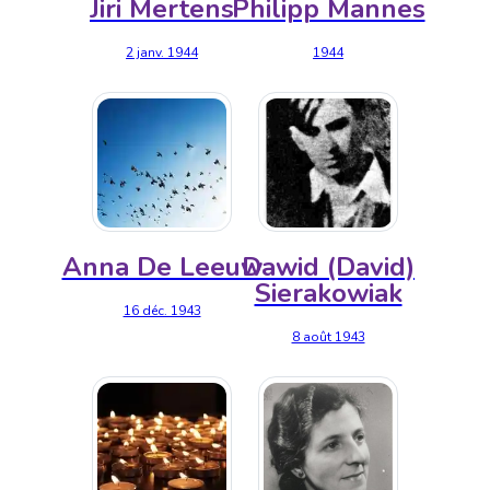
Jiri Mertens
Philipp Mannes
2 janv. 1944
1944
Anna De Leeuw
Dawid (David)
Sierakowiak
16 déc. 1943
8 août 1943