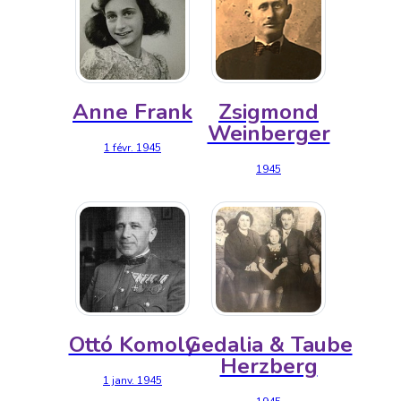
Anne Frank
Zsigmond
Weinberger
1 févr. 1945
1945
Ottó Komoly
Gedalia & Taube
Herzberg
1 janv. 1945