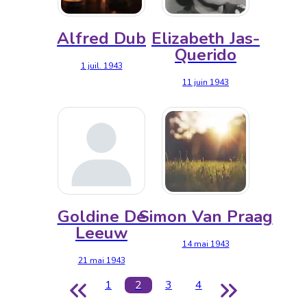
Alfred Dub
Elizabeth Jas-
Querido
1 juil. 1943
11 juin 1943
Goldine De
Simon Van Praag
Leeuw
14 mai 1943
21 mai 1943
1
2
3
4