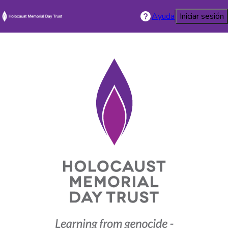
Ayuda
Iniciar sesión
Holocaust Mem