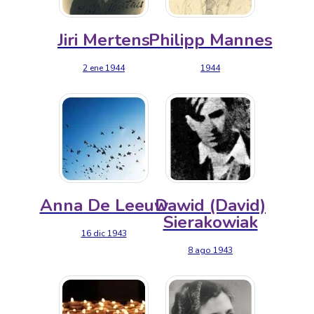
Jiri Mertens
Philipp Mannes
2 ene 1944
1944
Anna De Leeuw
Dawid (David)
Sierakowiak
16 dic 1943
8 ago 1943